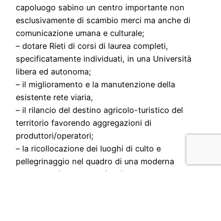
capoluogo sabino un centro importante non
esclusivamente di scambio merci ma anche di
comunicazione umana e culturale;
– dotare Rieti di corsi di laurea completi,
specificatamente individuati, in una Università
libera ed autonoma;
– il miglioramento e la manutenzione della
esistente rete viaria,
– il rilancio del destino agricolo-turistico del
territorio favorendo aggregazioni di
produttori/operatori;
– la ricollocazione dei luoghi di culto e
pellegrinaggio nel quadro di una moderna
disponibilità all’ospitalità diffusa;
– la conservazione dei beni naturali,
paesaggistici, archeologici intesi come
patrimonio inalienabile da gestire e tramandare